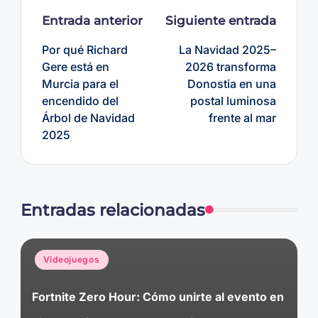
Navegación
Entrada anterior
Siguiente entrada
de
Por qué Richard
La Navidad 2025–
entradas
Gere está en
2026 transforma
Murcia para el
Donostia en una
encendido del
postal luminosa
Árbol de Navidad
frente al mar
2025
Entradas relacionadas
Publicado
Videojuegos
en
Fortnite Zero Hour: Cómo unirte al evento en