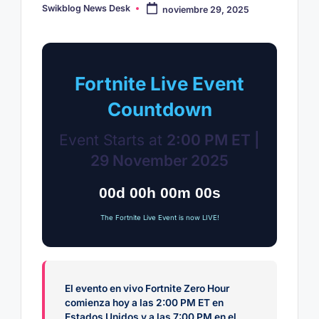
Swikblog News Desk
noviembre 29, 2025
Publicado
por
Fortnite Live Event
Countdown
Event Starts at
2:00 PM ET |
29 November 2025
00d 00h 00m 00s
The Fortnite Live Event is now LIVE!
El evento en vivo Fortnite Zero Hour
comienza hoy a las 2:00 PM ET en
Estados Unidos y a las 7:00 PM en el