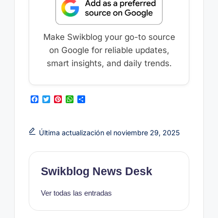
Make Swikblog your go-to source
on Google for reliable updates,
smart insights, and daily trends.
F
T
P
W
C
a
w
i
h
o
c
i
n
a
m
e
t
t
t
p
b
t
e
s
a
Última actualización el noviembre 29, 2025
o
e
r
A
r
o
r
e
p
t
k
s
p
i
t
r
Swikblog News Desk
Ver todas las entradas