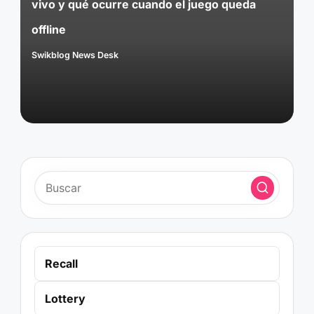
vivo y qué ocurre cuando el juego queda
offline
Swikblog News Desk
Publicado
por
Recall
Lottery