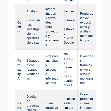
Integra
Análisis
Requier
imagen
Preparac
de
e
+ texto;
ión de
documen
conexió
Ge
ideal
exposici
tos,
n
mi
para
ones y
investiga
estable
ni
proyecto
análisis
ción y
y
s y
de textos
aprendiz
cuenta
exámene
largos
aje visual
Google
s
No
Proporci
Investiga
sustitu
Pe
Búsqued
ona citas
r
ye
rpl
a con
y
trabajos
bases
ex
fuentes
enlaces
universit
de
ity
verificad
a
arios y
datos
AI
as
informac
monogra
acadé
ión real
fías
micas
Crear
Diseño
Funcion
presenta
de
Ca
Visual
alidad
ciones
presenta
nv
atractivo
limitad
impactan
ciones,