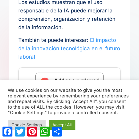
Los estudios muestran que el uso
responsable de la IA puede mejorar la
comprensión, organización y retención
de la información.
También te puede interesar:
El impacto
de la innovación tecnológica en el futuro
laboral
We use cookies on our website to give you the most
relevant experience by remembering your preferences
and repeat visits. By clicking “Accept All”, you consent
Make Swikblog your go-to source
to the use of ALL the cookies. However, you may visit
on Google for reliable updates,
"Cookie Settings" to provide a controlled consent.
smart insights, and daily trends.
Cookie Settings
Accept All
F
T
P
W
C
a
w
i
h
o