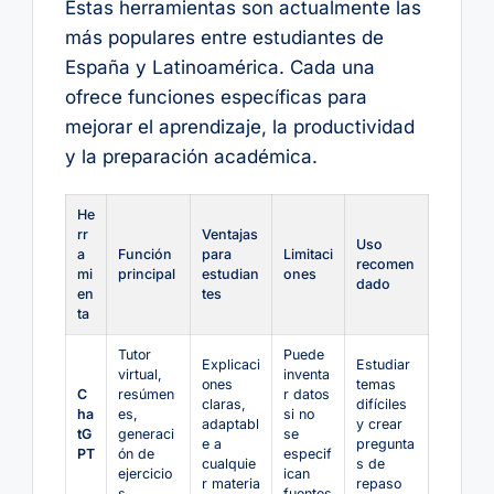
Estas herramientas son actualmente las
más populares entre estudiantes de
España y Latinoamérica. Cada una
ofrece funciones específicas para
mejorar el aprendizaje, la productividad
y la preparación académica.
He
rr
Ventajas
Uso
a
Función
para
Limitaci
recomen
mi
principal
estudian
ones
dado
en
tes
ta
Tutor
Puede
Explicaci
Estudiar
virtual,
inventa
ones
temas
C
resúmen
r datos
claras,
difíciles
ha
es,
si no
adaptabl
y crear
tG
generaci
se
e a
pregunta
PT
ón de
especif
cualquie
s de
ejercicio
ican
r materia
repaso
s
fuentes