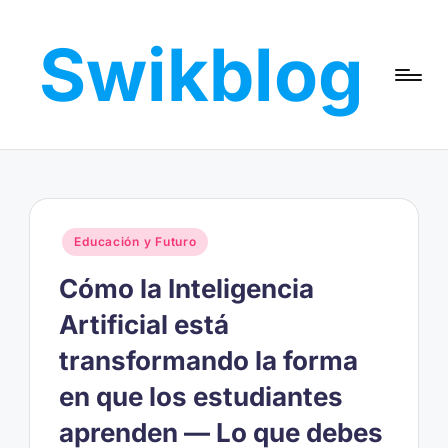
Swikblog
Saltar
al
Read,
contenido
Learn
&
Express
–
Discover
the
Publicado
Educación y Futuro
World
en
with
Cómo la Inteligencia
Swikblog
Artificial está
transformando la forma
en que los estudiantes
aprenden — Lo que debes