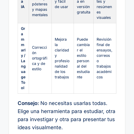
a
y fácil
a en
tes y
pósteres
IA
de usar
versión
resúmen
y mapas
gratuita
es
mentales
visuales
Gr
a
m
Mejora
Puede
Revisión
m
la
cambia
final de
Correcci
arl
claridad
r el
ensayos,
ón
y /
y
estilo
correos
ortográfi
La
profesio
person
o
ca y de
ng
nalidad
al del
trabajos
estilo
ua
de los
estudia
académi
ge
trabajos
nte
cos
To
ol
Consejo:
No necesitas usarlas todas.
Elige una herramienta para estudiar, otra
para investigar y otra para presentar tus
ideas visualmente.