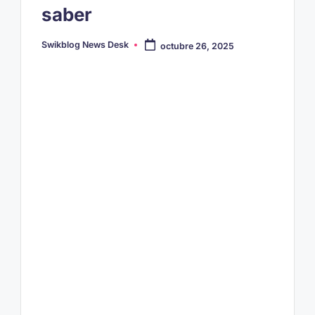
saber
Swikblog News Desk
octubre 26, 2025
Publicado
por