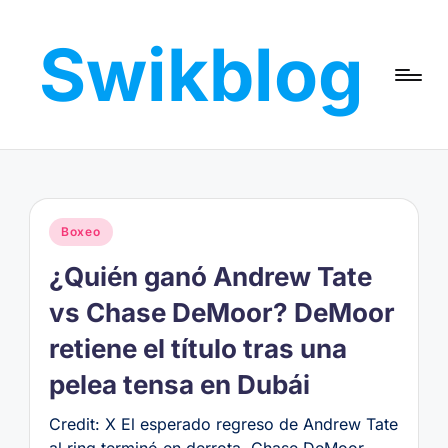
Swikblog
Saltar
al
Read,
contenido
Learn
&
Express
–
Discover
Publicado
Boxeo
the
en
World
¿Quién ganó Andrew Tate
with
Swikblog
vs Chase DeMoor? DeMoor
retiene el título tras una
pelea tensa en Dubái
Credit: X El esperado regreso de Andrew Tate