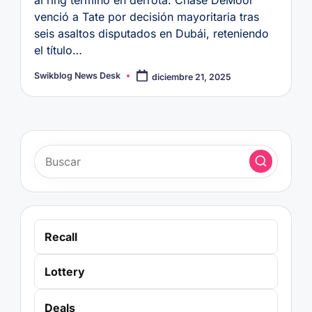
al ring terminó en derrota. Chase DeMoor
venció a Tate por decisión mayoritaria tras
seis asaltos disputados en Dubái, reteniendo
el título…
Swikblog News Desk
diciembre 21, 2025
Publicado
por
Recall
Lottery
Deals