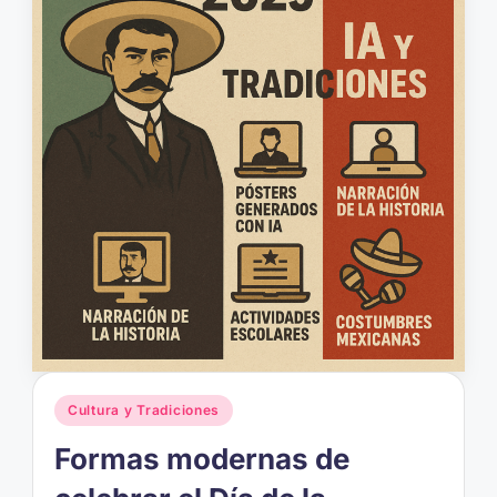
Publicado
Cultura y Tradiciones
en
Formas modernas de