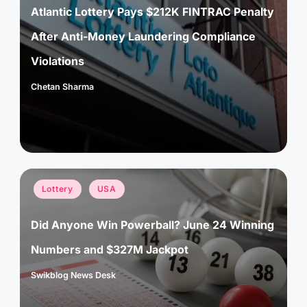
Atlantic Lottery Pays $212K FINTRAC Penalty
After Anti-Money Laundering Compliance
Violations
Chetan Sharma
Posted
by
Posted
Lottery
USA
in
Did Anyone Win Powerball? June 24 Winning
Numbers and $327M Jackpot
Swikblog News Desk
Posted
by