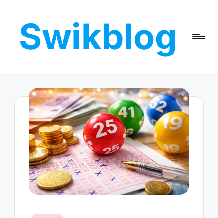
Swikblog
Skip
to
Read,
content
Learn
&
Express
–
Discover
the
World
with
Swikblog