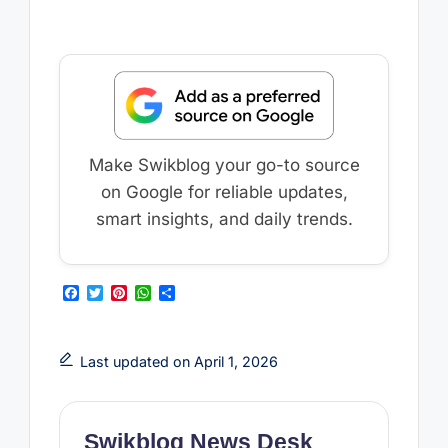
Make Swikblog your go-to source
on Google for reliable updates,
smart insights, and daily trends.
F
T
P
W
S
a
w
i
h
h
c
i
n
a
a
e
t
t
t
r
b
t
e
s
e
Last updated on April 1, 2026
o
e
r
A
o
r
e
p
k
s
p
t
Swikblog News Desk