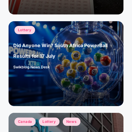
Posted
Lottery
in
Did Anyone Win? South Africa PowerBall
Results for 17 July
Swikblog News Desk
Posted
by
Posted
Canada
Lottery
News
in