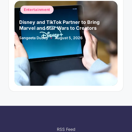
Posted
P
Entertainment
in
i
Disney and TikTok Partner to Bring
P
Marvel and Star Wars to Creators
L
Sangeeta Dubey
August 5, 2026
S
Posted
P
by
b
RSS Feed