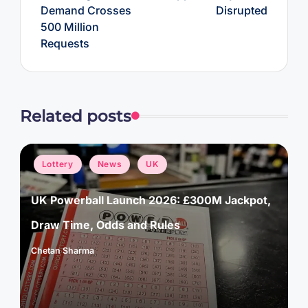
Demand Crosses
Disrupted
500 Million
Requests
Related posts
Posted
Lottery
News
UK
in
UK Powerball Launch 2026: £300M Jackpot,
Draw Time, Odds and Rules
Chetan Sharma
Posted
by